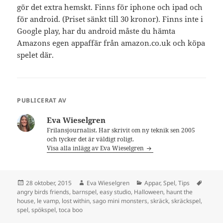
gör det extra hemskt. Finns för iphone och ipad och
för android. (Priset sänkt till 30 kronor). Finns inte i
Google play, har du android måste du hämta
Amazons egen appaffär från amazon.co.uk och köpa
spelet där.
PUBLICERAT AV
Eva Wieselgren
Frilansjournalist. Har skrivit om ny teknik sen 2005
och tycker det är väldigt roligt.
Visa alla inlägg av Eva Wieselgren
Postat
Författare
Kategorier
Tagga
28 oktober, 2015
Eva Wieselgren
Appar
,
Spel
,
Tips
angry birds friends
,
barnspel
,
easy studio
,
Halloween
,
haunt the
house
,
le vamp
,
lost within
,
sago mini monsters
,
skräck
,
skräckspel
,
spel
,
spökspel
,
toca boo