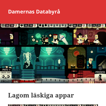
Damernas Databyrå
Lagom läskiga appar