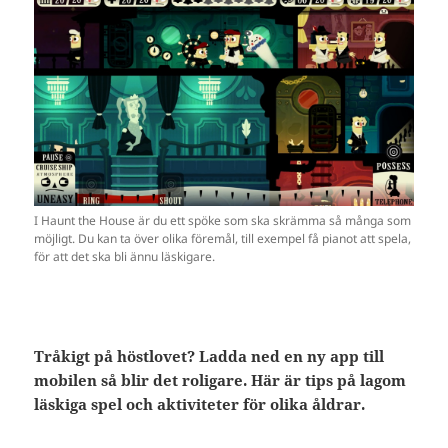
I Haunt the House är du ett spöke som ska skrämma så många som
möjligt. Du kan ta över olika föremål, till exempel få pianot att spela,
för att det ska bli ännu läskigare.
Tråkigt på höstlovet? Ladda ned en ny app till
mobilen så blir det roligare. Här är tips på lagom
läskiga spel och aktiviteter för olika åldrar.