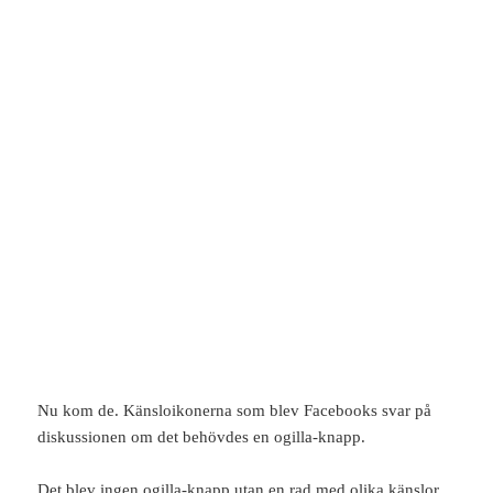
Nu kom de. Känsloikonerna som blev Facebooks svar på
diskussionen om det behövdes en ogilla-knapp.
Det blev ingen ogilla-knapp utan en rad med olika känslor.