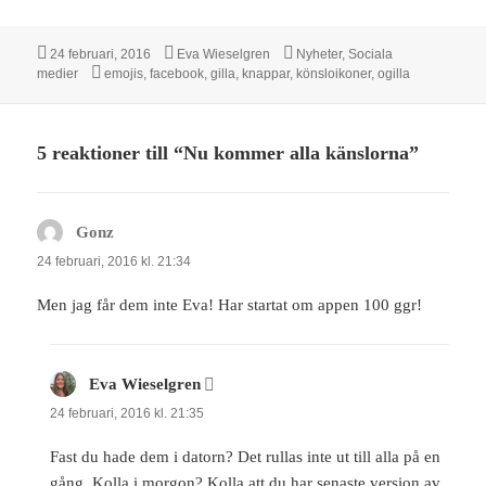
Postat
Författare
Kategorier
24 februari, 2016
Eva Wieselgren
Nyheter
,
Sociala
Taggar
medier
emojis
,
facebook
,
gilla
,
knappar
,
könsloikoner
,
ogilla
5 reaktioner till “Nu kommer alla känslorna”
Gonz
skriver:
24 februari, 2016 kl. 21:34
Men jag får dem inte Eva! Har startat om appen 100 ggr!
Eva Wieselgren
skriver:
24 februari, 2016 kl. 21:35
Fast du hade dem i datorn? Det rullas inte ut till alla på en
gång. Kolla i morgon? Kolla att du har senaste version av