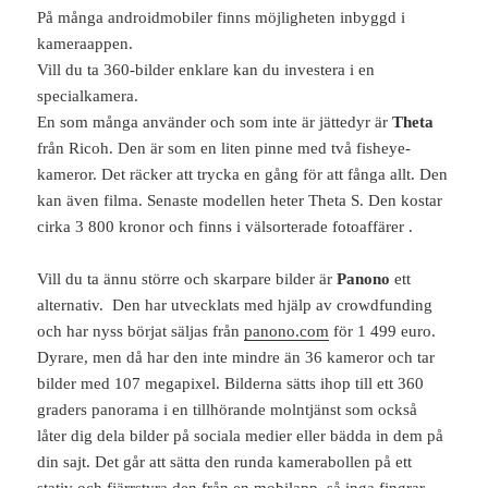
På många androidmobiler finns möjligheten inbyggd i
kameraappen.
Vill du ta 360-bilder enklare kan du investera i en
specialkamera.
En som många använder och som inte är jättedyr är
Theta
från Ricoh. Den är som en liten pinne med två fisheye-
kameror. Det räcker att trycka en gång för att fånga allt. Den
kan även filma. Senaste modellen heter Theta S. Den kostar
cirka 3 800 kronor och finns i välsorterade fotoaffärer .
Vill du ta ännu större och skarpare bilder är
Panono
ett
alternativ. Den har utvecklats med hjälp av crowdfunding
och har nyss börjat säljas från
panono.com
för 1 499 euro.
Dyrare, men då har den inte mindre än 36 kameror och tar
bilder med 107 megapixel. Bilderna sätts ihop till ett 360
graders panorama i en tillhörande molntjänst som också
låter dig dela bilder på sociala medier eller bädda in dem på
din sajt. Det går att sätta den runda kamerabollen på ett
stativ och fjärrstyra den från en mobilapp, så inga fingrar