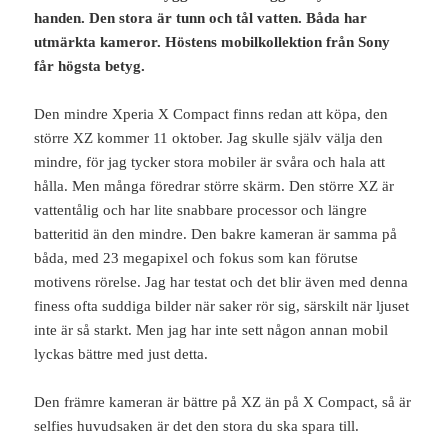
handen. Den stora är tunn och tål vatten. Båda har
utmärkta kameror. Höstens mobilkollektion från Sony
får högsta betyg.
Den mindre Xperia X Compact finns redan att köpa, den
större XZ kommer 11 oktober. Jag skulle själv välja den
mindre, för jag tycker stora mobiler är svåra och hala att
hålla. Men många föredrar större skärm. Den större XZ är
vattentålig och har lite snabbare processor och längre
batteritid än den mindre. Den bakre kameran är samma på
båda, med 23 megapixel och fokus som kan förutse
motivens rörelse. Jag har testat och det blir även med denna
finess ofta suddiga bilder när saker rör sig, särskilt när ljuset
inte är så starkt. Men jag har inte sett någon annan mobil
lyckas bättre med just detta.
Den främre kameran är bättre på XZ än på X Compact, så är
selfies huvudsaken är det den stora du ska spara till.