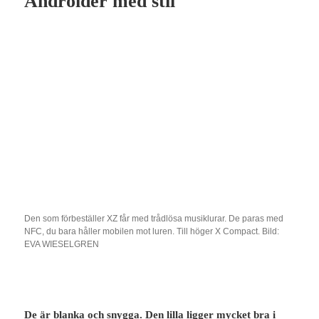
Androider med stil
Den som förbeställer XZ får med trådlösa musiklurar. De paras med
NFC, du bara håller mobilen mot luren. Till höger X Compact. Bild:
EVA WIESELGREN
De är blanka och snygga. Den lilla ligger mycket bra i