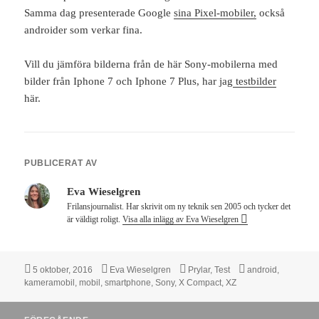
Samma dag presenterade Google
sina Pixel-mobiler,
också
androider som verkar fina.
Vill du jämföra bilderna från de här Sony-mobilerna med
bilder från Iphone 7 och Iphone 7 Plus, har jag
testbilder
här.
PUBLICERAT AV
Eva Wieselgren
Frilansjournalist. Har skrivit om ny teknik sen 2005 och tycker det
är väldigt roligt.
Visa alla inlägg av Eva Wieselgren
Postat
Författare
Kategorier
Taggar
5 oktober, 2016
Eva Wieselgren
Prylar
,
Test
android
,
kameramobil
,
mobil
,
smartphone
,
Sony
,
X Compact
,
XZ
Inläggsnavigering