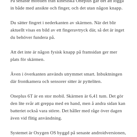
På senaste mobilen från kinesiska Oneplus går det att logga
in både med ansikte och finger, och det utan någon knapp.
Du sätter fingret i nederkanten av skärmen. När det blir
aktuellt visas en bild av ett fingeravtryck där, så det är inget
du behöver fundera på.
Att det inte är någon fysisk knapp på framsidan ger mer
plats för skärmen.
Även i överkanten används utrymmet smart. Inbuktningen
där frontkamera och sensorer sitter är pytteliten.
Oneplus 6T är en stor mobil. Skärmen är 6,41 tum. Det gör
den lite svår att greppa med en hand, men å andra sidan kan
batteriet också vara större. Det håller med råge över dagen
även vid flitig användning.
Systemet är Oxygen OS byggd på senaste androidversionen,