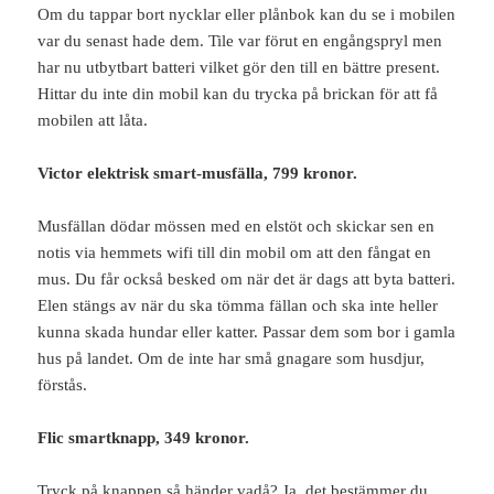
Om du tappar bort nycklar eller plånbok kan du se i mobilen
var du senast hade dem. Tile var förut en engångspryl men
har nu utbytbart batteri vilket gör den till en bättre present.
Hittar du inte din mobil kan du trycka på brickan för att få
mobilen att låta.
Victor elektrisk smart-musfälla, 799 kronor.
Musfällan dödar mössen med en elstöt och skickar sen en
notis via hemmets wifi till din mobil om att den fångat en
mus. Du får också besked om när det är dags att byta batteri.
Elen stängs av när du ska tömma fällan och ska inte heller
kunna skada hundar eller katter. Passar dem som bor i gamla
hus på landet. Om de inte har små gnagare som husdjur,
förstås.
Flic smartknapp, 349 kronor.
Tryck på knappen så händer vadå? Ja, det bestämmer du.