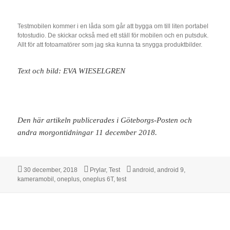
Testmobilen kommer i en låda som går att bygga om till liten portabel
fotostudio. De skickar också med ett ställ för mobilen och en putsduk.
Allt för att fotoamatörer som jag ska kunna ta snygga produktbilder.
Text och bild: EVA WIESELGREN
Den här artikeln publicerades i Göteborgs-Posten och
andra morgontidningar 11 december 2018.
Postat
Kategorier
Taggar
30 december, 2018
Prylar
,
Test
android
,
android 9
,
kameramobil
,
oneplus
,
oneplus 6T
,
test