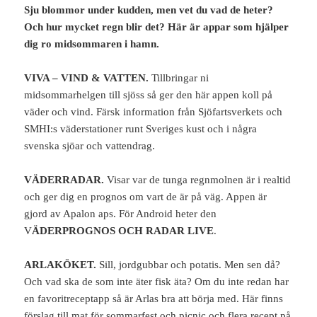
Sju blommor under kudden, men vet du vad de heter?
Och hur mycket regn blir det? Här är appar som hjälper
dig ro midsommaren i hamn.
VIVA – VIND & VATTEN.
Tillbringar ni
midsommarhelgen till sjöss så ger den här appen koll på
väder och vind. Färsk information från Sjöfartsverkets och
SMHI:s väderstationer runt Sveriges kust och i några
svenska sjöar och vattendrag.
VÄDERRADAR.
Visar var de tunga regnmolnen är i realtid
och ger dig en prognos om vart de är på väg. Appen är
gjord av Apalon aps. För Android heter den
V
ÄDERPROGNOS OCH RADAR LIVE
.
ARLAKÖKET.
Sill, jordgubbar och potatis. Men sen då?
Och vad ska de som inte äter fisk äta? Om du inte redan har
en favoritreceptapp så är Arlas bra att börja med. Här finns
förslag till mat för sommarfest och picnic och flera recept på