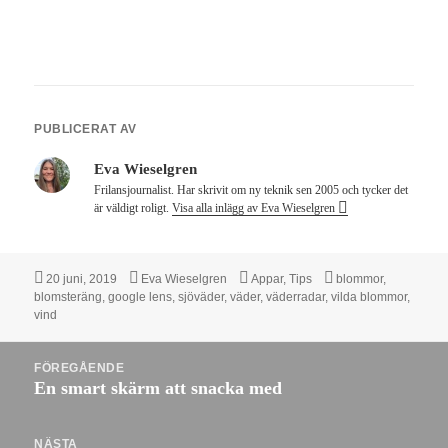
PUBLICERAT AV
Eva Wieselgren
Frilansjournalist. Har skrivit om ny teknik sen 2005 och tycker det
är väldigt roligt.
Visa alla inlägg av Eva Wieselgren
Postat
Författare
Kategorier
Taggar
20 juni, 2019
Eva Wieselgren
Appar
,
Tips
blommor
,
blomsteräng
,
google lens
,
sjöväder
,
väder
,
väderradar
,
vilda blommor
,
vind
Inläggsnavigering
FÖREGÅENDE
En smart skärm att snacka med
Föregående
inlägg:
NÄSTA