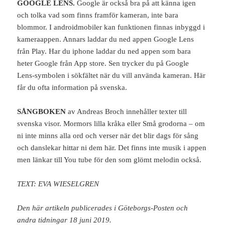
GOOGLE LENS.
Google är också bra på att känna igen
och tolka vad som finns framför kameran, inte bara
blommor. I androidmobiler kan funktionen finnas inbyggd i
kameraappen. Annars laddar du ned appen Google Lens
från Play. Har du iphone laddar du ned appen som bara
heter Google från App store. Sen trycker du på Google
Lens-symbolen i sökfältet när du vill använda kameran. Här
får du ofta information på svenska.
SÅNGBOKEN
av Andreas Broch innehåller texter till
svenska visor. Mormors lilla kråka eller Små grodorna – om
ni inte minns alla ord och verser när det blir dags för sång
och danslekar hittar ni dem här. Det finns inte musik i appen
men länkar till You tube för den som glömt melodin också.
TEXT: EVA WIESELGREN
Den här artikeln publicerades i Göteborgs-Posten och
andra tidningar 18 juni 2019.