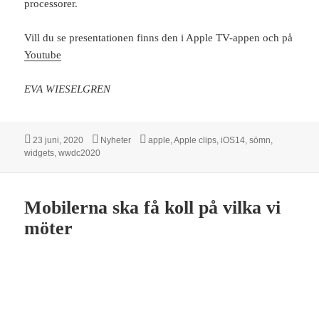
processorer.
Vill du se presentationen finns den i Apple TV-appen och på
Youtube
EVA WIESELGREN
Postat
Kategorier
Taggar
23 juni, 2020
Nyheter
apple
,
Apple clips
,
iOS14
,
sömn
,
widgets
,
wwdc2020
Mobilerna ska få koll på vilka vi
möter