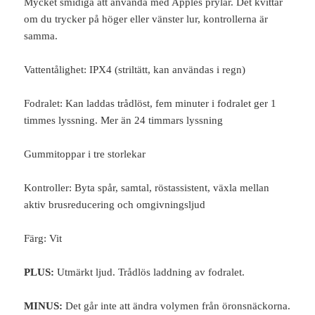
Mycket smidiga att använda med Apples prylar. Det kvittar
om du trycker på höger eller vänster lur, kontrollerna är
samma.
Vattentålighet: IPX4 (striltätt, kan användas i regn)
Fodralet: Kan laddas trådlöst, fem minuter i fodralet ger 1
timmes lyssning. Mer än 24 timmars lyssning
Gummitoppar i tre storlekar
Kontroller: Byta spår, samtal, röstassistent, växla mellan
aktiv brusreducering och omgivningsljud
Färg: Vit
PLUS:
Utmärkt ljud. Trådlös laddning av fodralet.
MINUS:
Det går inte att ändra volymen från öronsnäckorna.