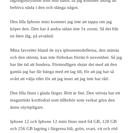
lagringsutrymme som min dator, så jag kommer aldrig att
behöva städa i den och slänga något.
Den lilla Iphone mini kommer jag inte att tappa om jag
köper den. Den har å andra sidan inte 5x zoom. Så det blir
en liten älg, på avstånd.
Mina favoriter bland de nya iphonemodellerna, den minsta
och den största, kan inte förbokas förrän 6 november. Så jag
har lite tid att fundera. Förmodligen slutar det med att den
gamla jag har får hänga med ett tag till, för att jag har så
svårt att välja eller för att jag inser att jag inte har råd.
Den lilla finns i glada färger. Rött är fint. Den största har ett
magnetiskt kortfodral som tillbehör som verkar göra den
ännu otympligare.
Iphone 12 och Iphone 12 mini finns med 64 GB, 128 GB
och 256 GB lagring i färgerna blå, grön, svart, vit och röd