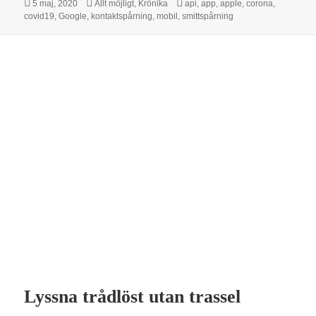
Postat
Kategorier
Taggar
5 maj, 2020
Allt möjligt
,
Krönika
api
,
app
,
apple
,
corona
,
covid19
,
Google
,
kontaktspårning
,
mobil
,
smittspårning
Lyssna trådlöst utan trassel