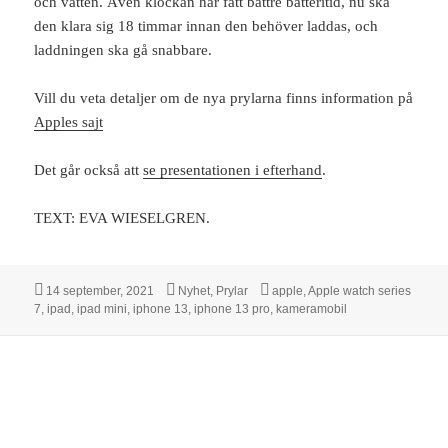
och vatten. Även klockan har fått bättre batteritid, nu ska
den klara sig 18 timmar innan den behöver laddas, och
laddningen ska gå snabbare.
Vill du veta detaljer om de nya prylarna finns information på
Apples sajt
Det går också att
se presentationen i efterhand
.
TEXT: EVA WIESELGREN.
Postat
Kategorier
Taggar
14 september, 2021
Nyhet
,
Prylar
apple
,
Apple watch series
7
,
ipad
,
ipad mini
,
iphone 13
,
iphone 13 pro
,
kameramobil