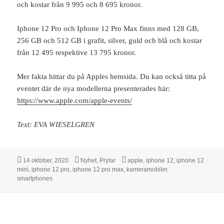
och kostar från 9 995 och 8 695 kronor.
Iphone 12 Pro och Iphone 12 Pro Max finns med 128 GB,
256 GB och 512 GB i grafit, silver, guld och blå och kostar
från 12 495 respektive 13 795 kronor.
Mer fakta hittar du på Apples hemsida. Du kan också titta på
eventet där de nya modellerna presenterades här:
https://www.apple.com/apple-events/
Text: EVA WIESELGREN
Postat
Kategorier
Taggar
14 oktober, 2020
Nyhet
,
Prylar
apple
,
iphone 12
,
iphone 12
mini
,
iphone 12 pro
,
iphone 12 pro max
,
kameramobiler
,
smartphones