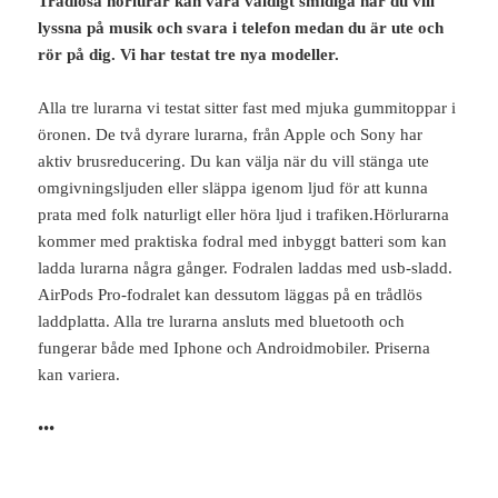
Trådlösa hörlurar kan vara väldigt smidiga när du vill
lyssna på musik och svara i telefon medan du är ute och
rör på dig. Vi har testat tre nya modeller.
Alla tre lurarna vi testat sitter fast med mjuka gummitoppar i
öronen. De två dyrare lurarna, från Apple och Sony har
aktiv brusreducering. Du kan välja när du vill stänga ute
omgivningsljuden eller släppa igenom ljud för att kunna
prata med folk naturligt eller höra ljud i trafiken.Hörlurarna
kommer med praktiska fodral med inbyggt batteri som kan
ladda lurarna några gånger. Fodralen laddas med usb-sladd.
AirPods Pro-fodralet kan dessutom läggas på en trådlös
laddplatta. Alla tre lurarna ansluts med bluetooth och
fungerar både med Iphone och Androidmobiler. Priserna
kan variera.
•••