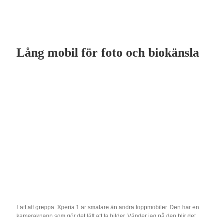
Lång mobil för foto och biokänsla
Lätt att greppa. Xperia 1 är smalare än andra toppmobiler. Den har en
kameraknapp som gör det lätt att ta bilder. Vänder jag på den blir det