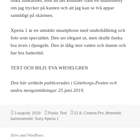
olika funktioner, som att det kommer fram en snabbmeny
om jag trycker på kanten och att jag kan se två appar
samtidigt på skärmen.
Xperia 1 är en utmärkt smartphone med underhållning och
foto som specialitet. Den ser elegant ut, men skulle funka
bra även i djungeln. Den är tålig mot vatten och damm och
har bra batteritid.
TEXT OCH BILD: EVA WIESELGREN
Den här artikeln publicerades i Göteborgs-Posten och
andra morgontidningar 25 juni 2019.
Postat
Kategorier
Taggar
3 augusti, 2019
Prylar
,
Test
21:9
,
Cinema Pro
,
filmmobil
,
kameramobil
,
Sony Xperia 1
Drivs med WordPress