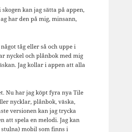
 i skogen kan jag sätta på appen,
t jag har den på mig, minsann,
 något tåg eller så och uppe i
har nyckel och plånbok med mig
äskan. Jag kollar i appen att alla
t. Nu har jag köpt fyra nya Tile
ller nycklar, plånbok, väska,
aste versionen kan jag trycka
n att spela en melodi. Jag kan
r stulna) mobil som finns i