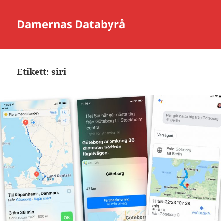
Damernas Databyrå
Etikett:
siri