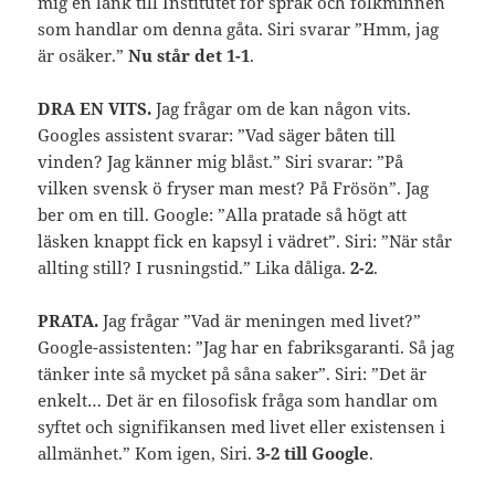
mig en länk till Institutet för språk och folkminnen
som handlar om denna gåta. Siri svarar ”Hmm, jag
är osäker.”
Nu står det 1-1
.
DRA EN VITS.
Jag frågar om de kan någon vits.
Googles assistent svarar: ”Vad säger båten till
vinden? Jag känner mig blåst.” Siri svarar: ”På
vilken svensk ö fryser man mest? På Frösön”. Jag
ber om en till. Google: ”Alla pratade så högt att
läsken knappt fick en kapsyl i vädret”. Siri: ”När står
allting still? I rusningstid.” Lika dåliga.
2-2
.
PRATA.
Jag frågar ”Vad är meningen med livet?”
Google-assistenten: ”Jag har en fabriksgaranti. Så jag
tänker inte så mycket på såna saker”. Siri: ”Det är
enkelt… Det är en filosofisk fråga som handlar om
syftet och signifikansen med livet eller existensen i
allmänhet.” Kom igen, Siri.
3-2 till Google
.