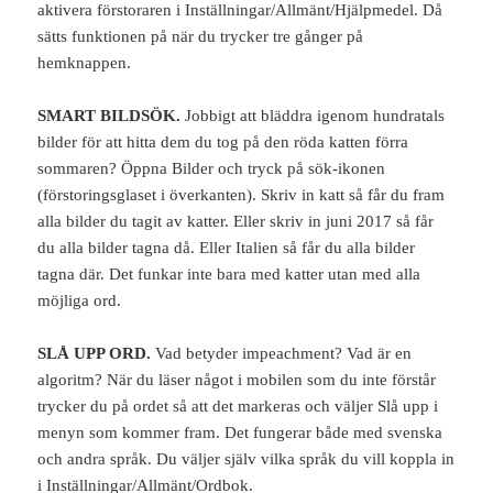
aktivera förstoraren i Inställningar/Allmänt/Hjälpmedel. Då
sätts funktionen på när du trycker tre gånger på
hemknappen.
SMART BILDSÖK.
Jobbigt att bläddra igenom hundratals
bilder för att hitta dem du tog på den röda katten förra
sommaren? Öppna Bilder och tryck på sök-ikonen
(förstoringsglaset i överkanten). Skriv in katt så får du fram
alla bilder du tagit av katter. Eller skriv in juni 2017 så får
du alla bilder tagna då. Eller Italien så får du alla bilder
tagna där. Det funkar inte bara med katter utan med alla
möjliga ord.
SLÅ UPP ORD.
Vad betyder impeachment? Vad är en
algoritm? När du läser något i mobilen som du inte förstår
trycker du på ordet så att det markeras och väljer Slå upp i
menyn som kommer fram. Det fungerar både med svenska
och andra språk. Du väljer själv vilka språk du vill koppla in
i Inställningar/Allmänt/Ordbok.