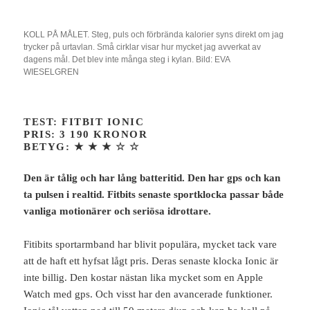
KOLL PÅ MÅLET. Steg, puls och förbrända kalorier syns direkt om jag
trycker på urtavlan. Små cirklar visar hur mycket jag avverkat av
dagens mål. Det blev inte många steg i kylan. Bild: EVA
WIESELGREN
TEST: FITBIT IONIC
PRIS: 3 190 KRONOR
BETYG:
★ ★ ★
☆ ☆
Den är tålig och har lång batteritid. Den har gps och kan
ta pulsen i realtid. Fitbits senaste sportklocka passar både
vanliga motionärer och seriösa idrottare.
Fitibits sportarmband har blivit populära, mycket tack vare
att de haft ett hyfsat lågt pris. Deras senaste klocka Ionic är
inte billig. Den kostar nästan lika mycket som en Apple
Watch med gps. Och visst har den avancerade funktioner.