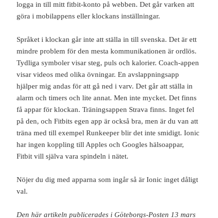
logga in till mitt fitbit-konto på webben. Det går varken att
göra i mobilappens eller klockans inställningar.
Språket i klockan går inte att ställa in till svenska. Det är ett
mindre problem för den mesta kommunikationen är ordlös.
Tydliga symboler visar steg, puls och kalorier. Coach-appen
visar videos med olika övningar. En avslappningsapp
hjälper mig andas för att gå ned i varv. Det går att ställa in
alarm och timers och lite annat. Men inte mycket. Det finns
få appar för klockan. Träningsappen Strava finns. Inget fel
på den, och Fitbits egen app är också bra, men är du van att
träna med till exempel Runkeeper blir det inte smidigt. Ionic
har ingen koppling till Apples och Googles hälsoappar,
Fitbit vill själva vara spindeln i nätet.
Nöjer du dig med apparna som ingår så är Ionic inget dåligt
val.
Den här artikeln publicerades i Göteborgs-Posten 13 mars