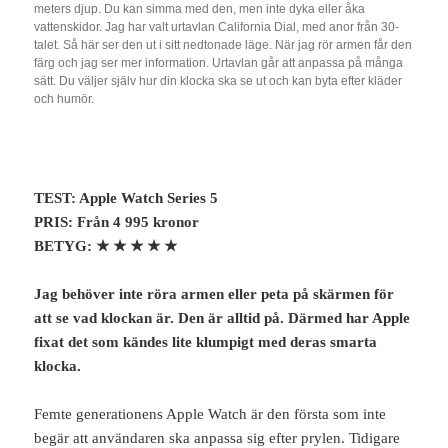
meters djup. Du kan simma med den, men inte dyka eller åka
vattenskidor. Jag har valt urtavlan California Dial, med anor från 30-
talet. Så här ser den ut i sitt nedtonade läge. När jag rör armen får den
färg och jag ser mer information. Urtavlan går att anpassa på många
sätt. Du väljer själv hur din klocka ska se ut och kan byta efter kläder
och humör.
TEST: Apple Watch Series 5
PRIS: Från 4 995 kronor
BETYG:
★ ★ ★ ★ ★
Jag behöver inte röra armen eller peta på skärmen för
att se vad klockan är. Den är alltid på. Därmed har Apple
fixat det som kändes lite klumpigt med deras smarta
klocka.
Femte generationens Apple Watch är den första som inte
begär att användaren ska anpassa sig efter prylen. Tidigare