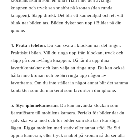
klockans skärm som en bild? Håll inne den avlånga
knappen och tryck sen snabbt på kronan (den runda
knappen). Släpp direkt. Det blir ett kameraljud och ett vitt
blink när bilden tas. Bilden dyker sen upp i Bilder på din
iphone.
4. Prata i telefon.
Du kan svara i klockan när det ringer.
Praktiskt i bilen. Vill du ringa upp från klockan, tryck och
släpp på den avlånga knappen. Då får du upp dina
favoritkontakter och kan välja att ringa upp. Du kan också
hålla inne kronan och be Siri ringa upp någon av
favoriterna. Om du inte ställer in något annat blir det samma
kontakter som du markerat som favoriter i din iphone.
5. Styr iphonekameran.
Du kan använda klockan som
fjärrutlösare till mobilens kamera. Perfekt för bilder där du
själv ska vara med och för bilder som ska tas i konstiga
lägen. Rigga mobilen med stativ eller annat stöd. Be Siri
öppna kameran, eller tryck snabbt på kronan så du ser alla