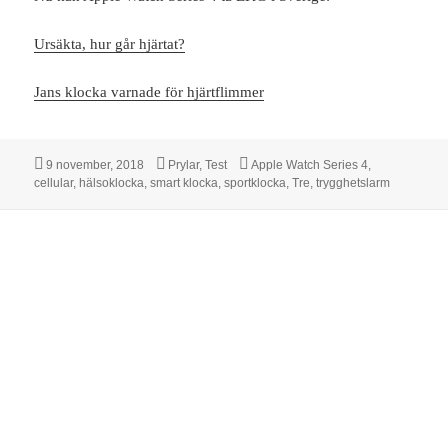
Ursäkta, hur går hjärtat?
Jans klocka varnade för hjärtflimmer
Postat
Kategorier
Taggar
9 november, 2018
Prylar
,
Test
Apple Watch Series 4
,
cellular
,
hälsoklocka
,
smart klocka
,
sportklocka
,
Tre
,
trygghetslarm