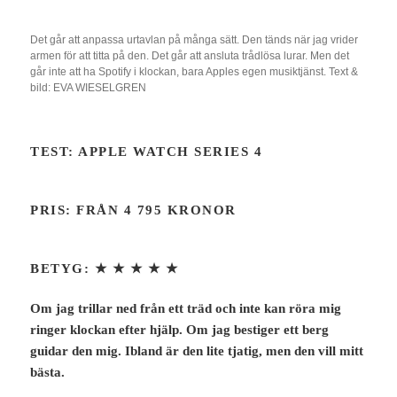
Det går att anpassa urtavlan på många sätt. Den tänds när jag vrider
armen för att titta på den. Det går att ansluta trådlösa lurar. Men det
går inte att ha Spotify i klockan, bara Apples egen musiktjänst. Text &
bild: EVA WIESELGREN
TEST: APPLE WATCH SERIES 4
PRIS: FRÅN 4 795 KRONOR
BETYG:
★ ★ ★ ★ ★
Om jag trillar ned från ett träd och inte kan röra mig
ringer klockan efter hjälp. Om jag bestiger ett berg
guidar den mig. Ibland är den lite tjatig, men den vill mitt
bästa.