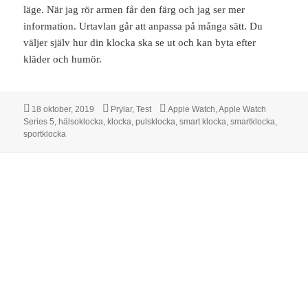
läge. När jag rör armen får den färg och jag ser mer
information. Urtavlan går att anpassa på många sätt. Du
väljer själv hur din klocka ska se ut och kan byta efter
kläder och humör.
Postat
Kategorier
Taggar
18 oktober, 2019
Prylar
,
Test
Apple Watch
,
Apple Watch
Series 5
,
hälsoklocka
,
klocka
,
pulsklocka
,
smart klocka
,
smartklocka
,
sportklocka