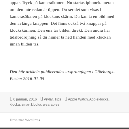
appar. Tryck på kameraikonen. Nu startas iphonekameran
om den inte redan är öppen. Du ser det som visas i
kamerasökaren på klockans skärm. Du kan ta en bild med
den avlånga knappen. Det finns också två knappar på
klockskärmen. Den ena tar bilden direkt. Den andra har
tidsfördröjning så du hinner ta ned handen med klockan
innan bilden tas.
Den här artikeln publicerades ursprungligen i Göteborgs-
Posten 2016-01-05
Postat
Kategorier
Taggar
6 januari, 2016
Prylar
,
Tips
Apple Watch
,
Appleklocka
,
klocka
,
smart klocka
,
wearables
Drivs med WordPress