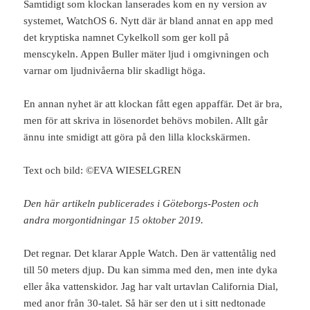
Samtidigt som klockan lanserades kom en ny version av
systemet, WatchOS 6. Nytt där är bland annat en app med
det kryptiska namnet Cykelkoll som ger koll på
menscykeln. Appen Buller mäter ljud i omgivningen och
varnar om ljudnivåerna blir skadligt höga.
En annan nyhet är att klockan fått egen appaffär. Det är bra,
men för att skriva in lösenordet behövs mobilen. Allt går
ännu inte smidigt att göra på den lilla klockskärmen.
Text och bild: ©EVA WIESELGREN
Den här artikeln publicerades i Göteborgs-Posten och
andra morgontidningar 15 oktober 2019.
Det regnar. Det klarar Apple Watch. Den är vattentålig ned
till 50 meters djup. Du kan simma med den, men inte dyka
eller åka vattenskidor. Jag har valt urtavlan California Dial,
med anor från 30-talet. Så här ser den ut i sitt nedtonade