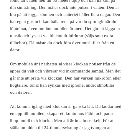
Ionic tål vatten ned till 50 meters djup och kan ha koll på
din simträning. Den mäter dock inte pulsen i vatten. Den är
bra på att logga sömnen och batteriet håller flera dagar. Den
har egen gps och kan hålla reda på var du sprungit när du
löptränat, även om inte mobilen är med. Det går att lägga in
musik och lyssna via bluetooth-hörlurar (säljs som extra
tillbehör). Då måste du dock föra över musikfiler från en
dator.
Om mobilen är i närheten så visar klockan notiser från de
appar du valt och vibrerar vid inkommande samtal. Men det
går inte att prata via klockan. Den har varken mikrofon eller
högtalare. Ionic kan synkas med iphone, androidmobiler
och datorer.
Att komma igång med klockan är ganska lätt. Du laddar ned
en app till mobilen, skapar ett konto hos Fitbit och parar
ihop mobil och klocka. Men allt är inte busenkelt. För att
ställa om tiden till 24-timmarsvisning är jag tvungen att