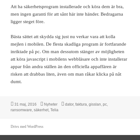
Att ha säkerhetsprogram installerade och köra dem är bra,
men ingen garanti för att sånt här inte händer. Bedragarna
ligger steget före.
Bästa sättet att skydda sig just nu verkar vara att kolla
mejlen i mobilen. De flesta skadliga program är fortfarande
inriktade på pc. Om man dessutom stänger av möjligheten
att köra javascript i mobilens webbläsare och inte installerar
appar från andra ställen än den officiella appaffären är
risken att drabbas liten, även om man råkar klicka på nåt
dumt.
Postat
Kategorier
Taggar
31 maj, 2016
Nyheter
dator
,
faktura
,
gisslan
,
pc
,
ransomware
,
säkerhet
,
Telia
Drivs med WordPress