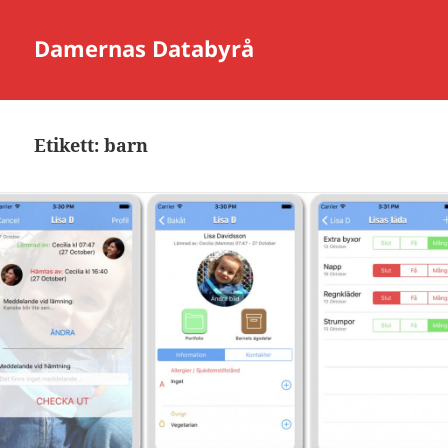
Damernas Databyrå
Etikett:
barn