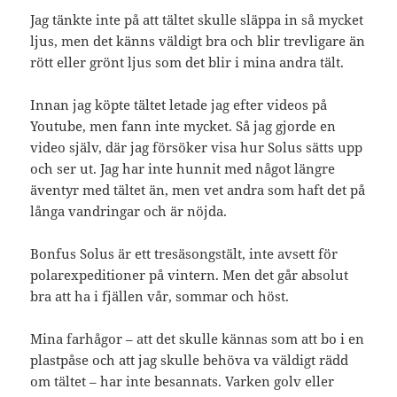
Jag tänkte inte på att tältet skulle släppa in så mycket
ljus, men det känns väldigt bra och blir trevligare än
rött eller grönt ljus som det blir i mina andra tält.
Innan jag köpte tältet letade jag efter videos på
Youtube, men fann inte mycket. Så jag gjorde en
video själv, där jag försöker visa hur Solus sätts upp
och ser ut. Jag har inte hunnit med något längre
äventyr med tältet än, men vet andra som haft det på
långa vandringar och är nöjda.
Bonfus Solus är ett tresäsongstält, inte avsett för
polarexpeditioner på vintern. Men det går absolut
bra att ha i fjällen vår, sommar och höst.
Mina farhågor – att det skulle kännas som att bo i en
plastpåse och att jag skulle behöva va väldigt rädd
om tältet – har inte besannats. Varken golv eller