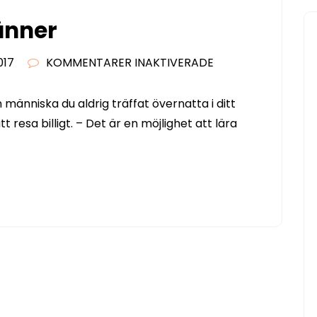
änner
FÖR
017
KOMMENTARER INAKTIVERADE
SOFFSURF
GER
 människa du aldrig träffat övernatta i ditt
NYA
 resa billigt. – Det är en möjlighet att lära
VÄNNER