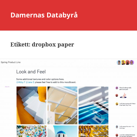
Damernas Databyrå
Etikett:
dropbox paper