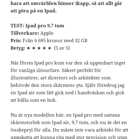
bara att omvärlden hinner ikapp, så att allt går
att göra på en Ipad.
TEST: Ipad pro 9,7 tum
Tillverkare:
Apple
Pris:
Från 6 695 kronor med 32 GB
Betyg:
★ ★ ★ ★ ★ (5 av 5)
När första Ipad pro kom var den så uppenbart inget
för vanliga slösurfare. Säkert perfekt för
illustratörer, art directors och arkitekter som
behövde den stora skärmens yta. Själv föredrog jag
en Ipad air som lätt gick ned i handväskan och gick
att hålla som en bok.
Nu är nya modellen här, en Ipad pro med samma
skärmstorlek som Ipad air, 9,7 tum, och nu är det en
önskepryl för alla. Du måste inte vara arkitekt för att
uppskatta att kunna rita med stor precision och utan