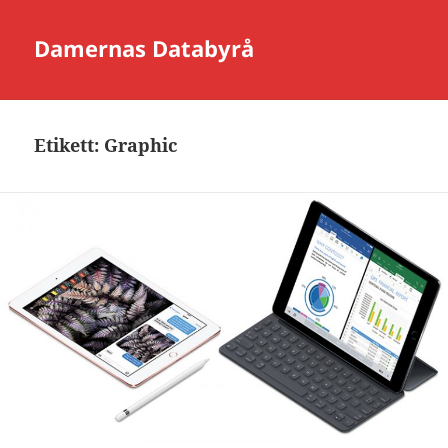
Damernas Databyrå
Etikett:
Graphic