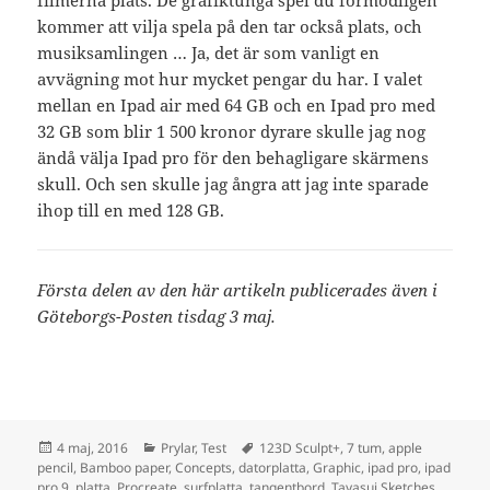
filmerna plats. De grafiktunga spel du förmodligen
kommer att vilja spela på den tar också plats, och
musiksamlingen … Ja, det är som vanligt en
avvägning mot hur mycket pengar du har. I valet
mellan en Ipad air med 64 GB och en Ipad pro med
32 GB som blir 1 500 kronor dyrare skulle jag nog
ändå välja Ipad pro för den behagligare skärmens
skull. Och sen skulle jag ångra att jag inte sparade
ihop till en med 128 GB.
Första delen av den här artikeln publicerades även i
Göteborgs-Posten tisdag 3 maj.
Postat
Kategorier
Taggar
4 maj, 2016
Prylar
,
Test
123D Sculpt+
,
7 tum
,
apple
pencil
,
Bamboo paper
,
Concepts
,
datorplatta
,
Graphic
,
ipad pro
,
ipad
pro 9
,
platta
,
Procreate
,
surfplatta
,
tangentbord
,
Tayasui Sketches