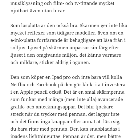
musiklyssning och film- och tv-tittande mycket
njutbart även utan lurar.
Som läsplatta är den också bra. Skärmen ger inte lika
mycket reflexer som tidigare modeller, även om en
e-ink-platta fortfarande är behagligare att läsa från i
solljus. Ljuset på skärmen anpassar sin färg efter
ljuset i den omgivande miljön, det känns varmare
och mildare, sticker aldrig i ögonen.
Den som köper en Ipad pro och inte bara vill kolla
Netflix och Facebook på den gör klokt i att investera
i en Apple pencil också. Det är en smal skärmpenna
som funkar med många (men inte alla) avancerade
grafik- och anteckningsappar. Det blir tjockare
streck när du trycker med pennan, det laggar inte
och det finns inga knappar eller annat att lära sig,
du bara ritar med pennan. Den kan snabbladdas i
ipadens lightninguttag. Pennan är dyr, men bättre