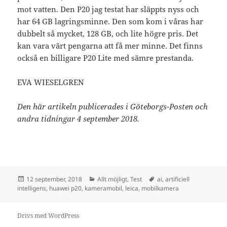
mot vatten. Den P20 jag testat har släppts nyss och
har 64 GB lagringsminne. Den som kom i våras har
dubbelt så mycket, 128 GB, och lite högre pris. Det
kan vara värt pengarna att få mer minne. Det finns
också en billigare P20 Lite med sämre prestanda.
EVA WIESELGREN
Den här artikeln publicerades i Göteborgs-Posten och
andra tidningar 4 september 2018.
Postat
Kategorier
Taggar
12 september, 2018
Allt möjligt
,
Test
ai
,
artificiell
intelligens
,
huawei p20
,
kameramobil
,
leica
,
mobilkamera
Drivs med WordPress