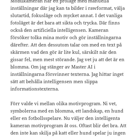
Mobilkameran har ett proläge med manuella
inställningar där jag kan ta bilder i rawformat, välja
slutartid, fokusläge och mycket annat. I det vanliga
fotoläget är det bara att sikta och trycka. Där finns
också den artificiella intelligensen. Kameran
försöker tolka mina motiv och gör inställningarna
därefter. Att den dessutom talar om med en text på
skärmen vad den gör är lite kul, särskilt när den
gissar fel, men mest störande. Jag vet ju att det är en
blomma. Om jag stänger av Master AI i
inställningarna försvinner texterna. Jag hittar inget
sätt att behålla intelligensen men slippa
informationstexterna.
Förr valde vi mellan olika motivprogram. Ni vet,
symbolerna med en blomma, ett landskap, en hund
eller en fotbollsspelare. Nu väljer den intelligenta
kameran motivprogram åt oss. Oftast blir det bra. Att
den inte kan skilja på katt eller hund spelar ju ingen