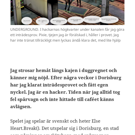
UNDERGROUND. I hackarnas högkvarter under kanalen får jag göra
ett inträdesprov. Pixie, tjejen jag är förälskad i, håller i provet. Jag
har inte tränat tillräckligt men lyckas ändå klara det, med lite hjälp
Jag strosar hemåt längs kajen i duggregnet och
känner mig nöjd. Efter några veckor i Dorisburg
har jag klarat inträdesprovet och fått egen
nyckel. Jag är en hacker. Tiden när jag alltid tog
fel spårvagn och inte hittade till caféet känns
avlägsen.
Spelet jag spelar är svenskt och heter Else
Heart.Break(). Det utspelar sig i Dorisburg, en stad