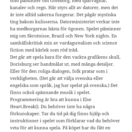
som påminner om Göteborg, med spårvagnar,
kanaler och regn. Här styrs allt av datorer, men det
är inte alltid sakerna fungerar. Det pågår mystiska
ting bakom kulisserna. Datorministeriet verkar inte
ha medborgarnas bästa för ögonen. Spelet påminner
mig om Skrotnisse, Brazil och New York nights. En
samhällskritisk mix av vardagsrealism och science
fiction med kärlek som röd tråd.
Det går att spela bara för den vackra grafikens skull,
Dorisburg ser handmålat ut, med många detaljer.
Eller för den roliga dialogen, folk pratar som i
verkligheten. (Det går att välja svenska eller
engelska som språk, jag har spelat på svenska.) Det
finns också spännande musik i spelet.
Programmering är bra att kunna i Else
Heart.Break(). Du behöver inte ha några
förkunskaper. Tar du tid på dig finns hjälp och
instruktioner i spelet som förklarar vad du behöver
veta för att kunna spela. På köpet har du fått en