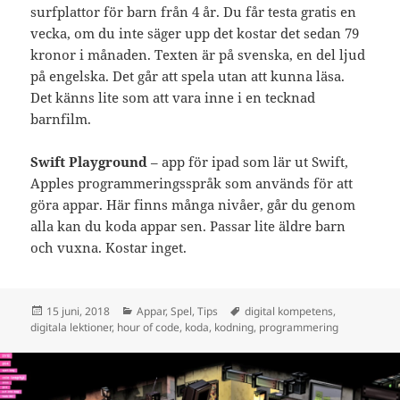
surfplattor för barn från 4 år. Du får testa gratis en
vecka, om du inte säger upp det kostar det sedan 79
kronor i månaden. Texten är på svenska, en del ljud
på engelska. Det går att spela utan att kunna läsa.
Det känns lite som att vara inne i en tecknad
barnfilm.
Swift Playground
– app för ipad som lär ut Swift,
Apples programmeringsspråk som används för att
göra appar. Här finns många nivåer, går du genom
alla kan du koda appar sen. Passar lite äldre barn
och vuxna. Kostar inget.
Postat
Kategorier
Taggar
15 juni, 2018
Appar
,
Spel
,
Tips
digital kompetens
,
digitala lektioner
,
hour of code
,
koda
,
kodning
,
programmering