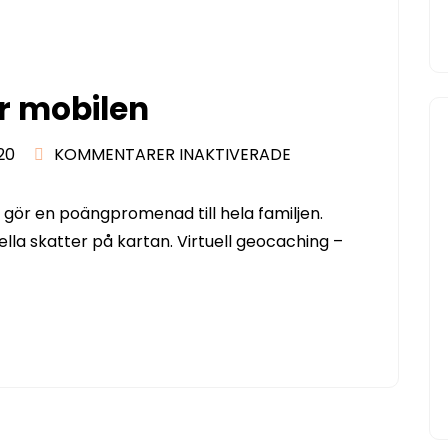
ör mobilen
FÖR
20
KOMMENTARER INAKTIVERADE
GÖR
EN
gör en poängpromenad till hela familjen.
SKATTJAKT
ella skatter på kartan. Virtuell geocaching –
FÖR
MOBILEN