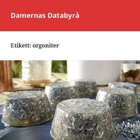
Damernas Databyrå
Etikett:
orgoniter