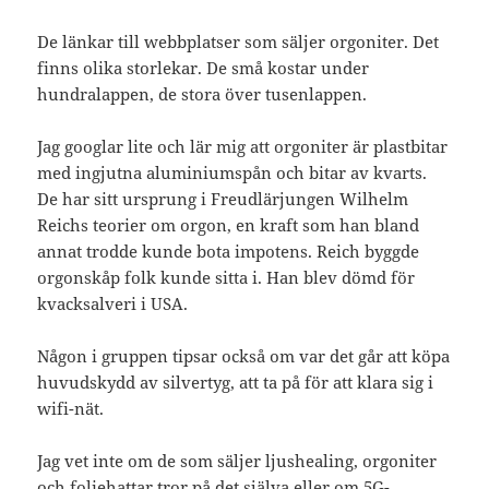
De länkar till webbplatser som säljer orgoniter. Det
finns olika storlekar. De små kostar under
hundralappen, de stora över tusenlappen.
Jag googlar lite och lär mig att orgoniter är plastbitar
med ingjutna aluminiumspån och bitar av kvarts.
De har sitt ursprung i Freudlärjungen Wilhelm
Reichs teorier om orgon, en kraft som han bland
annat trodde kunde bota impotens. Reich byggde
orgonskåp folk kunde sitta i. Han blev dömd för
kvacksalveri i USA.
Någon i gruppen tipsar också om var det går att köpa
huvudskydd av silvertyg, att ta på för att klara sig i
wifi-nät.
Jag vet inte om de som säljer ljushealing, orgoniter
och foliehattar tror på det själva eller om 5G-