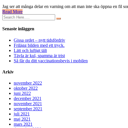
Nej,
Jag ser att många delar en varning om att man inte ska öppna en fil so
det
Read More
finns
ingen
farlig
påve-
Senaste inläggen
dans
Gissa ordet – nytt tidsfördriv
Frilägg bilden med ett tryck.
Lätt och luftigt tält
Tävla är kul, spamma är trist
Så får du ditt vaccinationsbevis i mobilen
Arkiv
november 2022
oktober 2022
juni 2022
december 2021
november 2021
september 2021
juli 2021
maj 2021
mars 2021