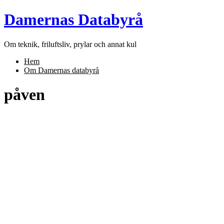
Skip
Damernas Databyrå
to
content
Om teknik, friluftsliv, prylar och annat kul
Hem
Om Damernas databyrå
påven