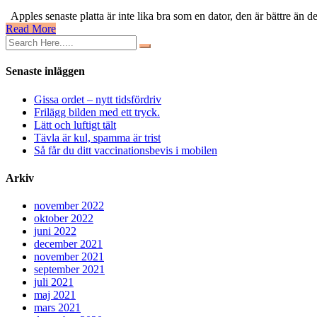
Proffsplatta
Apples senaste platta är inte lika bra som en dator, den är bättre än de
för
Read More
alla
(som
har
råd)
Senaste inläggen
Gissa ordet – nytt tidsfördriv
Frilägg bilden med ett tryck.
Lätt och luftigt tält
Tävla är kul, spamma är trist
Så får du ditt vaccinationsbevis i mobilen
Arkiv
november 2022
oktober 2022
juni 2022
december 2021
november 2021
september 2021
juli 2021
maj 2021
mars 2021