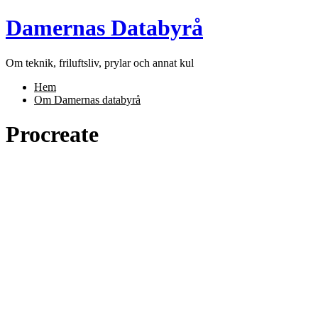
Skip
Damernas Databyrå
to
content
Om teknik, friluftsliv, prylar och annat kul
Hem
Om Damernas databyrå
Procreate