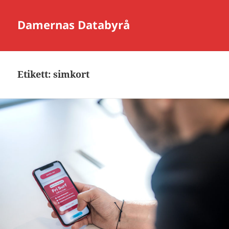
Damernas Databyrå
Etikett:
simkort