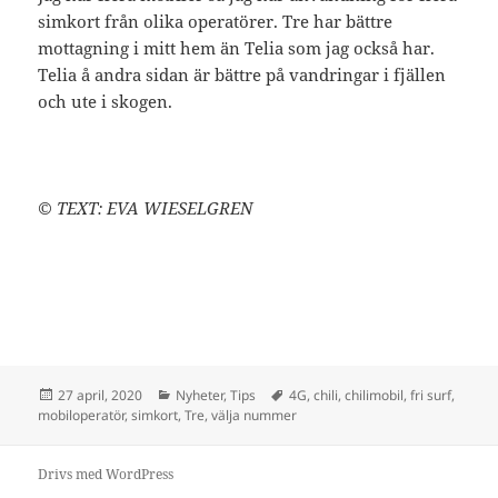
simkort från olika operatörer. Tre har bättre
mottagning i mitt hem än Telia som jag också har.
Telia å andra sidan är bättre på vandringar i fjällen
och ute i skogen.
© TEXT: EVA WIESELGREN
Postat
Kategorier
Taggar
27 april, 2020
Nyheter
,
Tips
4G
,
chili
,
chilimobil
,
fri surf
,
mobiloperatör
,
simkort
,
Tre
,
välja nummer
Drivs med WordPress