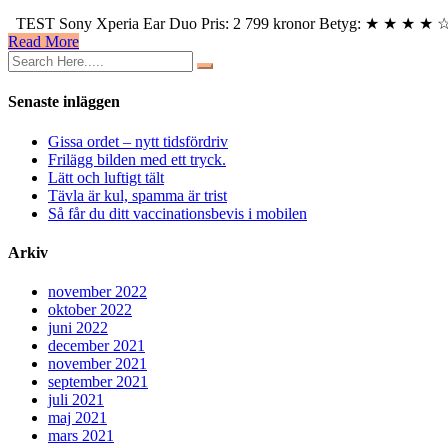
Hörlurar
TEST Sony Xperia Ear Duo Pris: 2 799 kronor Betyg: ★ ★ ★ ★ ☆ Jag s
som
Read More
ger
full
koll
Senaste inläggen
Gissa ordet – nytt tidsfördriv
Frilägg bilden med ett tryck.
Lätt och luftigt tält
Tävla är kul, spamma är trist
Så får du ditt vaccinationsbevis i mobilen
Arkiv
november 2022
oktober 2022
juni 2022
december 2021
november 2021
september 2021
juli 2021
maj 2021
mars 2021