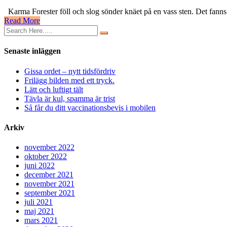
Räddad
Karma Forester föll och slog sönder knäet på en vass sten. Det fanns
av
Read More
nödsändaren
på
fjället
Senaste inläggen
Gissa ordet – nytt tidsfördriv
Frilägg bilden med ett tryck.
Lätt och luftigt tält
Tävla är kul, spamma är trist
Så får du ditt vaccinationsbevis i mobilen
Arkiv
november 2022
oktober 2022
juni 2022
december 2021
november 2021
september 2021
juli 2021
maj 2021
mars 2021