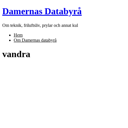
Skip
Damernas Databyrå
to
content
Om teknik, friluftsliv, prylar och annat kul
Hem
Om Damernas databyrå
vandra