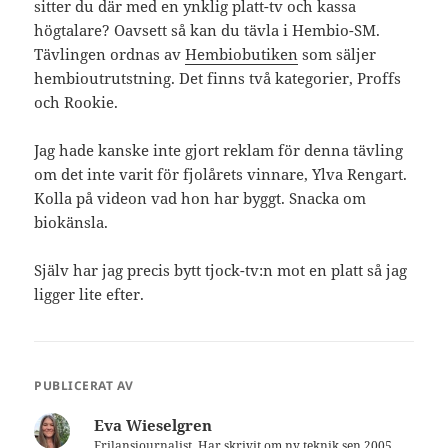
sitter du där med en ynklig platt-tv och kassa
högtalare? Oavsett så kan du tävla i Hembio-SM.
Tävlingen ordnas av
Hembiobutiken
som säljer
hembioutrutstning. Det finns två kategorier, Proffs
och Rookie.
Jag hade kanske inte gjort reklam för denna tävling
om det inte varit för fjolårets vinnare, Ylva Rengart.
Kolla på videon vad hon har byggt. Snacka om
biokänsla.
Själv har jag precis bytt tjock-tv:n mot en platt så jag
ligger lite efter.
PUBLICERAT AV
Eva Wieselgren
Frilansjournalist. Har skrivit om ny teknik sen 2005