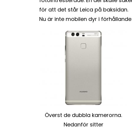
fotointresserade. En del skulle säke
för att det står Leica på baksidan.
Nu är inte mobilen dyr i förhållande t
Överst de dubbla kamerorna.
Nedanför sitter