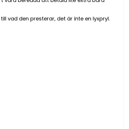
rt vara beredda att betala lite extra bara
ill vad den presterar, det är inte en lyxpryl.