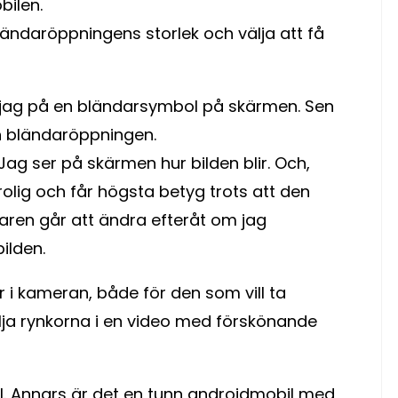
bilen.
bländaröppningens storlek och välja att få
er jag på en bländarsymbol på skärmen. Sen
 in bländaröppningen.
 Jag ser på skärmen hur bilden blir. Och,
 rolig och får högsta betyg trots att den
aren går att ändra efteråt om jag
ilden.
 i kameran, både för den som vill ta
ölja rynkorna i en video med förskönande
l. Annars är det en tunn androidmobil med