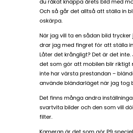
du råkat knäppa årets bild med mo
Och så går det alltså att ställa in 
oskärpa.
När jag vill ta en sådan bild tryck
drar jag med fingret för att ställa
Låter det krångligt? Det är det inte.
det som gör att mobilen blir riktigt
inte har värsta prestandan – bländ
använde bländarläget när jag tog b
Det finns många andra inställningar
svartvita bilder och den som vill d
filter.
Kameran är det som gör P9 speciel