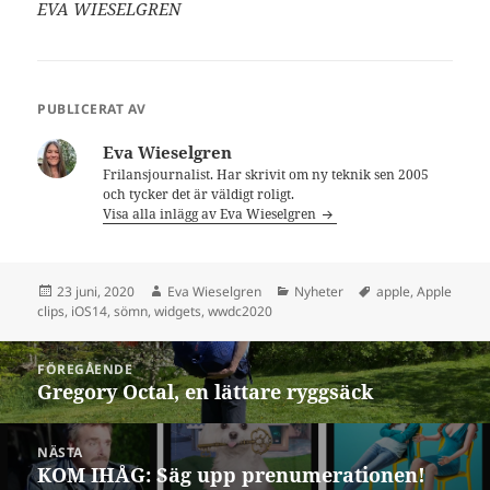
EVA WIESELGREN
PUBLICERAT AV
Eva Wieselgren
Frilansjournalist. Har skrivit om ny teknik sen 2005
och tycker det är väldigt roligt.
Visa alla inlägg av Eva Wieselgren
Postat
Författare
Kategorier
Taggar
23 juni, 2020
Eva Wieselgren
Nyheter
apple
,
Apple
clips
,
iOS14
,
sömn
,
widgets
,
wwdc2020
Inläggsnavigering
FÖREGÅENDE
Gregory Octal, en lättare ryggsäck
Föregående
inlägg:
NÄSTA
KOM IHÅG: Säg upp prenumerationen!
Nästa