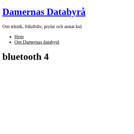
Skip
Damernas Databyrå
to
content
Om teknik, friluftsliv, prylar och annat kul
Hem
Om Damernas databyrå
bluetooth 4