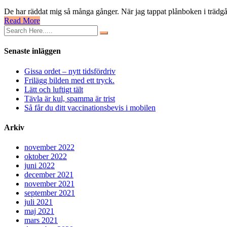
Prylen
De har räddat mig så många gånger. När jag tappat plånboken i trädgård
som
Read More
är
räddaren
i
nöden
Senaste inläggen
Gissa ordet – nytt tidsfördriv
Frilägg bilden med ett tryck.
Lätt och luftigt tält
Tävla är kul, spamma är trist
Så får du ditt vaccinationsbevis i mobilen
Arkiv
november 2022
oktober 2022
juni 2022
december 2021
november 2021
september 2021
juli 2021
maj 2021
mars 2021