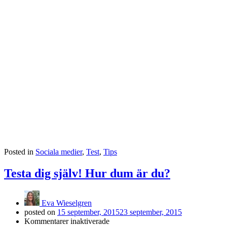
Posted in
Sociala medier
,
Test
,
Tips
Testa dig själv! Hur dum är du?
Eva Wieselgren
posted on
15 september, 2015
23 september, 2015
för
Kommentarer inaktiverade