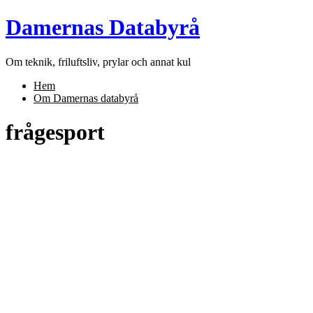
Skip
Damernas Databyrå
to
content
Om teknik, friluftsliv, prylar och annat kul
Hem
Om Damernas databyrå
frågesport