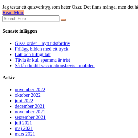
Testa
Jag testar ett quizverktyg som heter Qzzr. Det finns många, men det h
dig
Read More
själv!
Hur
dum
är
Senaste inläggen
du?
Gissa ordet – nytt tidsfördriv
Frilägg bilden med ett tryck.
Lätt och luftigt tält
Tävla är kul, spamma är trist
Så får du ditt vaccinationsbevis i mobilen
Arkiv
november 2022
oktober 2022
juni 2022
december 2021
november 2021
september 2021
juli 2021
maj 2021
mars 2021