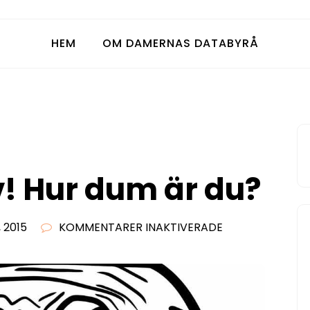
HEM
OM DAMERNAS DATABYRÅ
v! Hur dum är du?
FÖR
 2015
KOMMENTARER INAKTIVERADE
TESTA
DIG
SJÄLV!
HUR