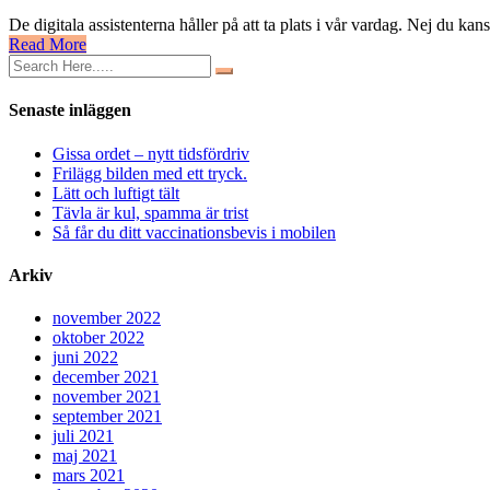
De digitala assistenterna håller på att ta plats i vår vardag. Nej du ka
Read More
Senaste inläggen
Gissa ordet – nytt tidsfördriv
Frilägg bilden med ett tryck.
Lätt och luftigt tält
Tävla är kul, spamma är trist
Så får du ditt vaccinationsbevis i mobilen
Arkiv
november 2022
oktober 2022
juni 2022
december 2021
november 2021
september 2021
juli 2021
maj 2021
mars 2021