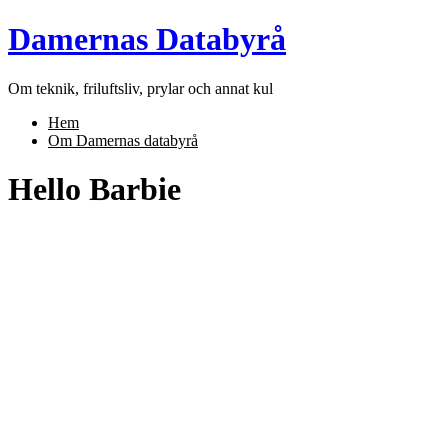
Skip
Damernas Databyrå
to
content
Om teknik, friluftsliv, prylar och annat kul
Hem
Om Damernas databyrå
Hello Barbie