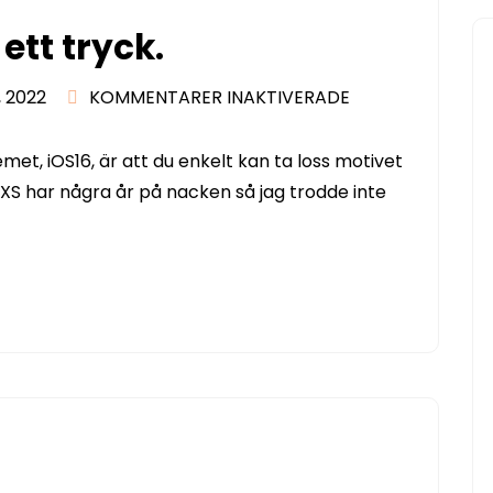
ett tryck.
FÖR
 2022
KOMMENTARER INAKTIVERADE
FRILÄGG
BILDEN
et, iOS16, är att du enkelt kan ta loss motivet
MED
 XS har några år på nacken så jag trodde inte
ETT
TRYCK.