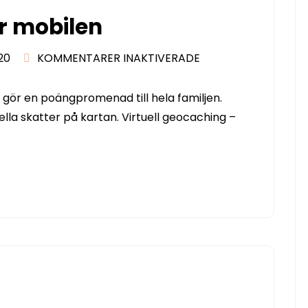
ör mobilen
FÖR
20
KOMMENTARER INAKTIVERADE
GÖR
EN
gör en poängpromenad till hela familjen.
SKATTJAKT
ella skatter på kartan. Virtuell geocaching –
FÖR
MOBILEN