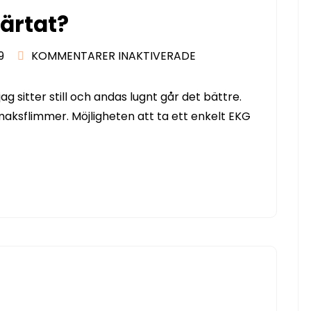
järtat?
FÖR
9
KOMMENTARER INAKTIVERADE
URSÄKTA,
HUR
ag sitter still och andas lugnt går det bättre.
GÅR
maksflimmer. Möjligheten att ta ett enkelt EKG
HJÄRTAT?