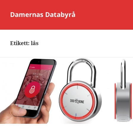
Damernas Databyrå
Etikett:
lås