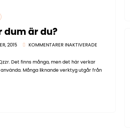
ur dum är du?
FÖR
ER, 2015
KOMMENTARER INAKTIVERADE
TESTA
DIG
Qzzr. Det finns många, men det här verkar
SJÄLV!
 använda. Många liknande verktyg utgår från
HUR
DUM
ÄR
DU?