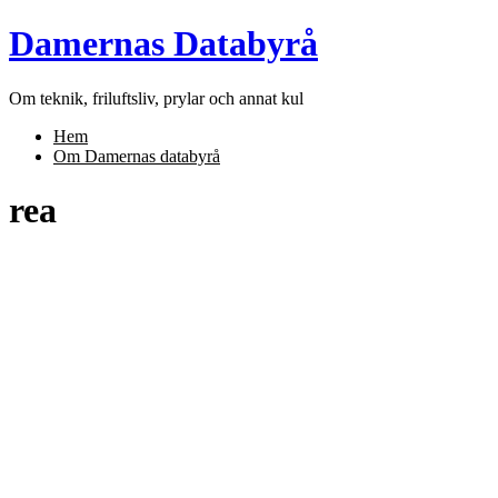
Skip
Damernas Databyrå
to
content
Om teknik, friluftsliv, prylar och annat kul
Hem
Om Damernas databyrå
rea