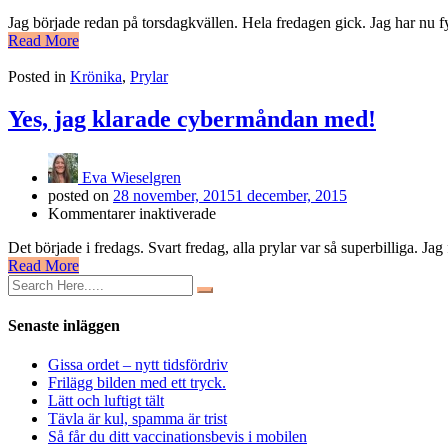
Hjälp,
Jag började redan på torsdagkvällen. Hela fredagen gick. Jag har nu 
jag
Read More
har
drabbats
Posted in
Krönika
,
Prylar
av
Black
Friday
Yes, jag klarade cybermåndan med!
blues
Eva Wieselgren
posted on
28 november, 2015
1 december, 2015
för
Kommentarer inaktiverade
Yes,
Det började i fredags. Svart fredag, alla prylar var så superbilliga. 
jag
Read More
klarade
cybermåndan
med!
Senaste inläggen
Gissa ordet – nytt tidsfördriv
Frilägg bilden med ett tryck.
Lätt och luftigt tält
Tävla är kul, spamma är trist
Så får du ditt vaccinationsbevis i mobilen