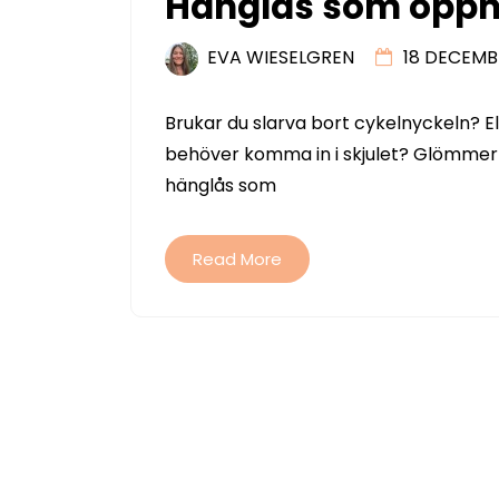
Hänglås som öppn
EVA WIESELGREN
18 DECEMBE
Brukar du slarva bort cykelnyckeln? Ell
behöver komma in i skjulet? Glömmer d
hänglås som
Read More