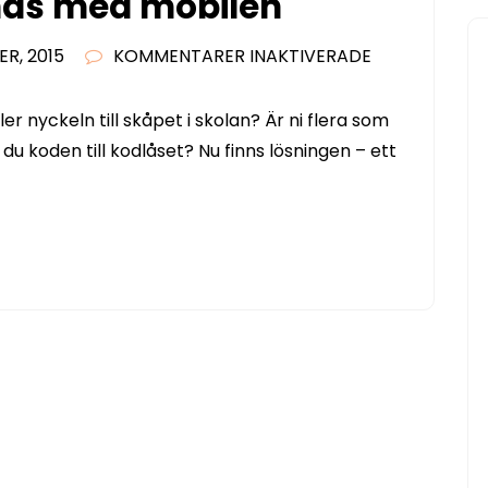
as med mobilen
FÖR
R, 2015
KOMMENTARER INAKTIVERADE
HÄNGLÅS
SOM
er nyckeln till skåpet i skolan? Är ni flera som
ÖPPNAS
u koden till kodlåset? Nu finns lösningen – ett
MED
MOBILEN