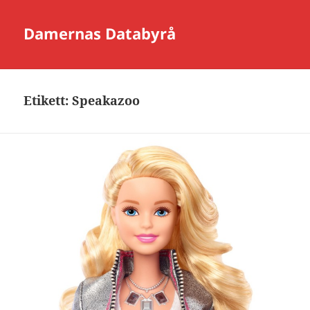
Damernas Databyrå
Etikett:
Speakazoo