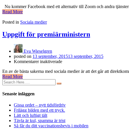
Facebook
Nu kommer Facebook med ett alternativ till Zoom och andra tjänste
inför
Read More
video-
rum
Posted in
Sociala medier
Uppgift för premiärministern
Eva Wieselgren
posted on
13 september, 2015
13 september, 2015
för
Kommentarer inaktiverade
Uppgift
En av de bästa sakerna med sociala medier är att det går att direktk
för
Read More
premiärministern
Senaste inläggen
Gissa ordet – nytt tidsfördriv
Frilägg bilden med ett tryck.
Lätt och luftigt tält
Tävla är kul, spamma är trist
Så får du ditt vaccinationsbevis i mobilen