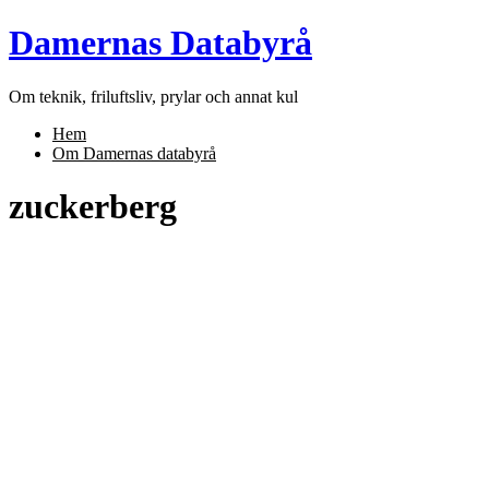
Skip
Damernas Databyrå
to
content
Om teknik, friluftsliv, prylar och annat kul
Hem
Om Damernas databyrå
zuckerberg