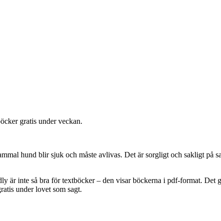
 böcker gratis under veckan.
mal hund blir sjuk och måste avlivas. Det är sorgligt och sakligt på sa
ly är inte så bra för textböcker – den visar böckerna i pdf-format. Det gå
gratis under lovet som sagt.