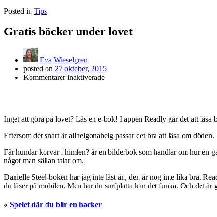
Posted in
Tips
Gratis böcker under lovet
Eva Wieselgren
posted on
27 oktober, 2015
för
Kommentarer inaktiverade
Gratis
böcker
under
lovet
Inget att göra på lovet? Läs en e-bok! I appen Readly går det att läsa
Eftersom det snart är allhelgonahelg passar det bra att läsa om döden.
Får hundar korvar i himlen? är en bilderbok som handlar om hur en gam
något man sällan talar om.
Danielle Steel-boken har jag inte läst än, den är nog inte lika bra. Read
du läser på mobilen. Men har du surfplatta kan det funka. Och det är 
«
Spelet där du blir en hacker