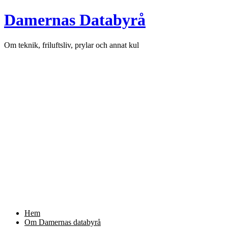
Skip
Damernas Databyrå
to
content
Om teknik, friluftsliv, prylar och annat kul
Hem
Om Damernas databyrå