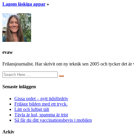
Lagom läskiga appar
»
evaw
Frilansjournalist. Har skrivit om ny teknik sen 2005 och tycker det är v
Senaste inläggen
Gissa ordet – nytt tidsfördriv
Frilägg bilden med ett tryck.
Lätt och luftigt tält
Tävla är kul, spamma är trist
Så får du ditt vaccinationsbevis i mobilen
Arkiv