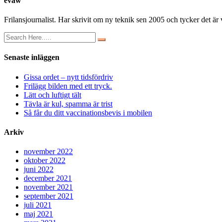
evaw
Frilansjournalist. Har skrivit om ny teknik sen 2005 och tycker det är v
Senaste inläggen
Gissa ordet – nytt tidsfördriv
Frilägg bilden med ett tryck.
Lätt och luftigt tält
Tävla är kul, spamma är trist
Så får du ditt vaccinationsbevis i mobilen
Arkiv
november 2022
oktober 2022
juni 2022
december 2021
november 2021
september 2021
juli 2021
maj 2021