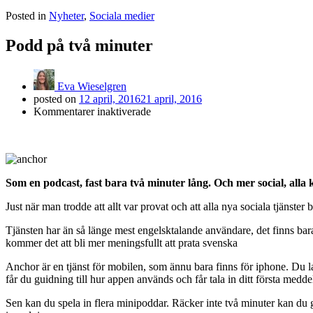
Posted in
Nyheter
,
Sociala medier
Podd på två minuter
Eva Wieselgren
posted on
12 april, 2016
21 april, 2016
för
Kommentarer inaktiverade
Podd
på
två
minuter
Som en podcast, fast bara två minuter lång. Och mer social, alla
Just när man trodde att allt var provat och att alla nya sociala tjäns
Tjänsten har än så länge mest engelsktalande användare, det finns bara n
kommer det att bli mer meningsfullt att prata svenska
Anchor är en tjänst för mobilen, som ännu bara finns för iphone. Du l
får du guidning till hur appen används och får tala in ditt första medd
Sen kan du spela in flera minipoddar. Räcker inte två minuter kan du g