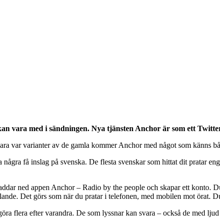
 kan vara med i sändningen. Nya tjänsten Anchor är som ett Twitte
ter bara var varianter av de gamla kommer Anchor med något som känns båd
ågra få inslag på svenska. De flesta svenskar som hittat dit pratar engels
addar ned appen Anchor – Radio by the people och skapar ett konto. Du k
elande. Det görs som när du pratar i telefonen, med mobilen mot örat. Du 
öra flera efter varandra. De som lyssnar kan svara – också de med ljud 