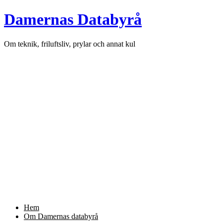
Skip
Damernas Databyrå
to
content
Om teknik, friluftsliv, prylar och annat kul
Hem
Om Damernas databyrå