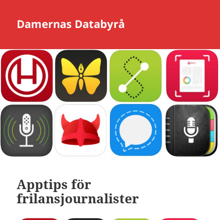
Damernas Databyrå
Apptips för
frilansjournalister