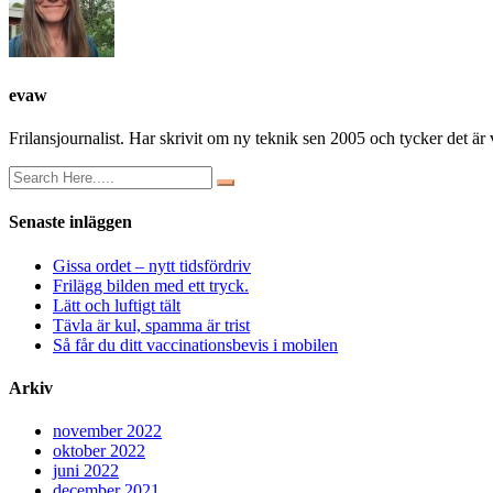
evaw
Frilansjournalist. Har skrivit om ny teknik sen 2005 och tycker det är v
Senaste inläggen
Gissa ordet – nytt tidsfördriv
Frilägg bilden med ett tryck.
Lätt och luftigt tält
Tävla är kul, spamma är trist
Så får du ditt vaccinationsbevis i mobilen
Arkiv
november 2022
oktober 2022
juni 2022
december 2021