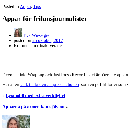
Posted in
Appar
,
Tips
Appar för frilansjournalister
Eva Wieselgren
posted on
25 oktober, 2017
för
Kommentarer inaktiverade
Appar
för
frilansjournalister
DevonThink, Wrappup och Just Press Record – det är några av apparna j
Här är en
länk till bilderna i presentationen
som en pdf-fil för er som 
«
Lyxmobil med extra verklighet
Apparna på armen kan själv nu
»