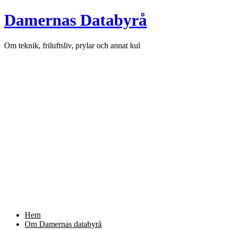
Skip
Damernas Databyrå
to
content
Om teknik, friluftsliv, prylar och annat kul
Hem
Om Damernas databyrå