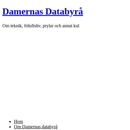
Skip
Damernas Databyrå
to
content
Om teknik, friluftsliv, prylar och annat kul
Hem
Om Damernas databyrå