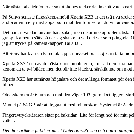
När nästan alla telefoner är smartphones räcker det inte att vara smart.
På Sonys senaste flaggskeppsmobil Xperia XZ3 är det två nya grejer som
andra är en meny med appar som mobilen förutser att du vill använd
Det här är två klart användbara saker, men de är inte oproblematiska. D
grepp. Kameran sätts på när jag ska kolla vad det var som plingade. Och, v
jag att trycka på kameraknappen i alla fall.
Att Sony har kvar en kameraknapp är mycket bra. Jag kan starta mobilk
Xperia XZ3 är en av de bästa kameramobilerna, trots att den bara har e
genom att ta två bilder, men det blir inte jättebra, särskilt inte om motiv
Xperia XZ3 har utmärkta högtalare och det avlånga formatet gör den inte
filmer.
Oled-skärmen är 6 tum och mobilen väger 193 gram. Det ligger i storl
Minnet på 64 GB går att bygga ut med minneskort. Systemet är Andro
Fingeravtrycksläsaren sitter på baksidan. Lite för långt ned för mitt pe
vatten.
Den här artikeln publicerades i Göteborgs-Posten och andra morgon