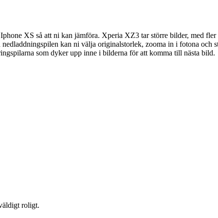
hone XS så att ni kan jämföra. Xperia XZ3 tar större bilder, med fler
å nedladdningspilen kan ni välja originalstorlek, zooma in i fotona och st
ingspilarna som dyker upp inne i bilderna för att komma till nästa bild.
äldigt roligt.