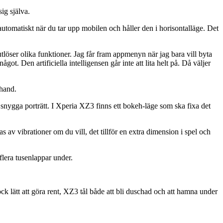
ig själva.
automatiskt när du tar upp mobilen och håller den i horisontalläge. Det
utlöser olika funktioner. Jag får fram appmenyn när jag bara vill byta
got. Den artificiella intelligensen går inte att lita helt på. Då väljer
 hand.
 snygga porträtt. I Xperia XZ3 finns ett bokeh-läge som ska fixa det
s av vibrationer om du vill, det tillför en extra dimension i spel och
lera tusenlappar under.
ock lätt att göra rent, XZ3 tål både att bli duschad och att hamna under