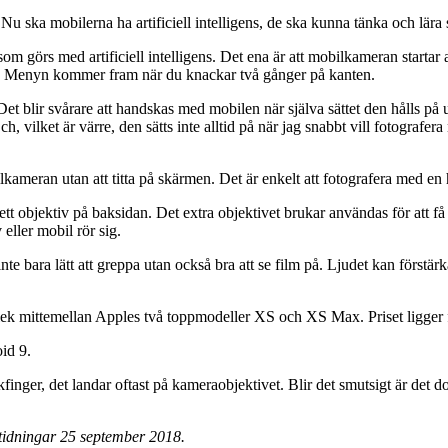
 Nu ska mobilerna ha artificiell intelligens, de ska kunna tänka och lära s
 görs med artificiell intelligens. Det ena är att mobilkameran startar 
a. Menyn kommer fram när du knackar två gånger på kanten.
et blir svårare att handskas med mobilen när själva sättet den hålls på 
ilket är värre, den sätts inte alltid på när jag snabbt vill fotografera nå
ameran utan att titta på skärmen. Det är enkelt att fotografera med en
tt objektiv på baksidan. Det extra objektivet brukar användas för att få
 eller mobil rör sig.
 bara lätt att greppa utan också bra att se film på. Ljudet kan förstärka
ek mittemellan Apples två toppmodeller XS och XS Max. Priset ligger f
id 9.
kfinger, det landar oftast på kameraobjektivet. Blir det smutsigt är det d
tidningar 25 september 2018.