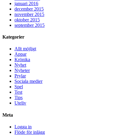
januari 2016
december 2015
november 2015
oktober 2015
september 2015
Kategorier
Allt möjligt
Appar
Krönika
Nyhet
Nyheter
Prylar
Sociala medier
Spel
Test
Tips
Uteliv
Meta
Logga in
Flöde för inlägg