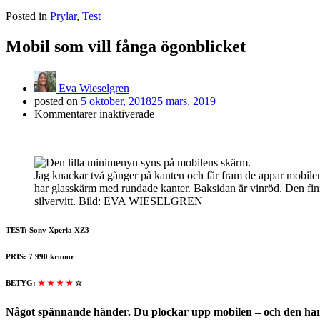
Posted in
Prylar
,
Test
Mobil som vill fånga ögonblicket
Eva Wieselgren
posted on
5 oktober, 2018
25 mars, 2019
för
Kommentarer inaktiverade
Mobil
som
vill
fånga
Jag knackar två gånger på kanten och får fram de appar mobilen 
ögonblicket
har glasskärm med rundade kanter. Baksidan är vinröd. Den finn
silvervitt. Bild: EVA WIESELGREN
TEST: Sony Xperia XZ3
PRIS: 7 990 kronor
BETYG:
★ ★ ★ ★
☆
Något spännande händer. Du plockar upp mobilen – och den har 