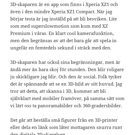
3D-skaparen är en app som finns i Xperia XZ1 och
även i den mindre Xperia XZ1 Compact. När jag
börjar testa är jag inställd på att bli besviken. Lite
som med superslowmotion som kom med XZ
Premium i våras. En klart cool kamerafunktion,
men den begränsas av att det bara går att spela in
ungefär en femtedels sekund i sträck med den.
3D-skaparen har också sina begränsningar, men är
ändå mer än bara skoj för stunden. Den blir roligare
ju skickligare jag blir. Och den är social. Folk tycker
det är spännande att se en 3D-bild av sitt huvud. Jag
tror att detta, att skanna i 3D, kommer att bli
självklart med mobiler framöver, på samma sätt som
vi lärt oss ta panoramabilder och 360-gradersbilder.
Det går att beställa små figurer från en 3D-printer
eller dela en länk som låter mottagaren snurra runt
den digitala 3D-skapelsen.