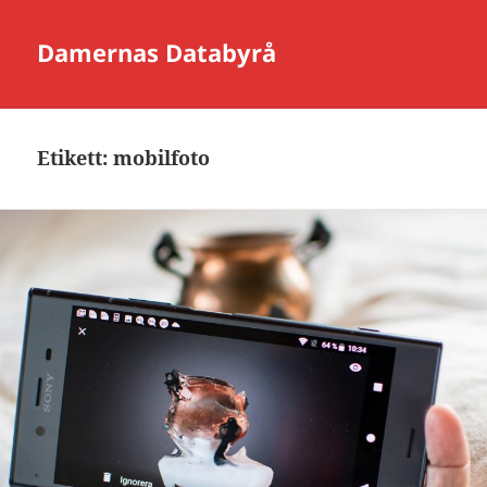
Damernas Databyrå
Etikett:
mobilfoto