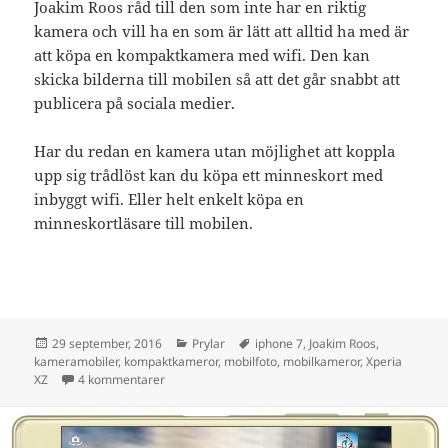
Joakim Roos råd till den som inte har en riktig
kamera och vill ha en som är lätt att alltid ha med är
att köpa en kompaktkamera med wifi. Den kan
skicka bilderna till mobilen så att det går snabbt att
publicera på sociala medier.
Har du redan en kamera utan möjlighet att koppla
upp sig trådlöst kan du köpa ett minneskort med
inbyggt wifi. Eller helt enkelt köpa en
minneskortläsare till mobilen.
Postat
Kategorier
Taggar
29 september, 2016
Prylar
iphone 7
,
Joakim Roos
,
kameramobiler
,
kompaktkameror
,
mobilfoto
,
mobilkameror
,
Xperia
till Proffsfotografen: Konsumenterna blir lurade
XZ
4 kommentarer