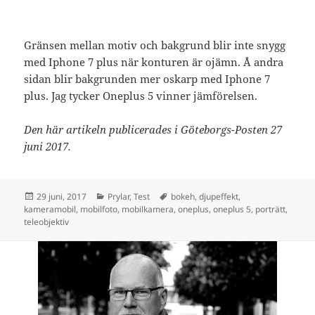
Gränsen mellan motiv och bakgrund blir inte snygg
med Iphone 7 plus när konturen är ojämn. Å andra
sidan blir bakgrunden mer oskarp med Iphone 7
plus. Jag tycker Oneplus 5 vinner jämförelsen.
Den här artikeln publicerades i Göteborgs-Posten 27
juni 2017.
Postat
Kategorier
Taggar
29 juni, 2017
Prylar
,
Test
bokeh
,
djupeffekt
,
kameramobil
,
mobilfoto
,
mobilkamera
,
oneplus
,
oneplus 5
,
porträtt
,
teleobjektiv