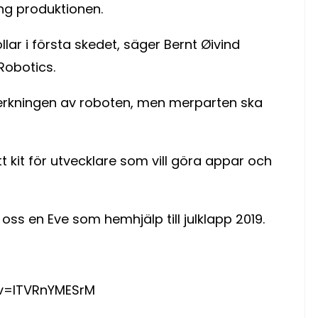
ång produktionen.
lar i första skedet, säger Bernt Øivind
Robotics.
verkningen av roboten, men merparten ska
t kit för utvecklare som vill göra appar och
 oss en Eve som hemhjälp till julklapp 2019.
v=ITVRnYMESrM