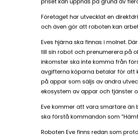
priset kan uppnås på grund av fler
Företaget har utvecklat en direktdri
och även gör att roboten kan arbet
Eves hjärna ska finnas i molnet. D
till sin robot och prenumerera på ol
inkomster ska inte komma från förs
avgifterna köparna betalar för at
på appar som säljs av andra utveckl
ekosystem av appar och tjänster o
Eve kommer att vara smartare än
ska förstå kommandon som ”Hämta
Roboten Eve finns redan som protot