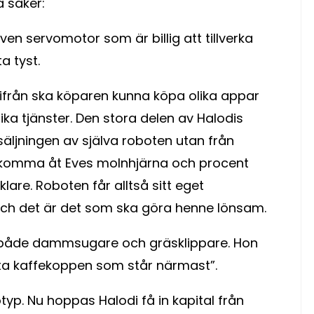
a saker:
ven servomotor som är billig att tillverka
a tyst.
ärifrån ska köparen kunna köpa olika appar
ika tjänster. Den stora delen av Halodis
äljningen av själva roboten utan från
t komma åt Eves molnhjärna och procent
are. Roboten får alltså sitt eget
ch det är det som ska göra henne lönsam.
 både dammsugare och gräsklippare. Hon
 kaffekoppen som står närmast”.
yp. Nu hoppas Halodi få in kapital från