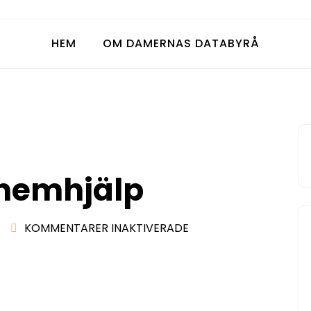
HEM
OM DAMERNAS DATABYRÅ
 hemhjälp
FÖR
KOMMENTARER INAKTIVERADE
EN
ROBOT
SOM
HEMHJÄLP